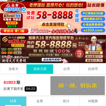
加拿大
加拿大西
台湾
比特币
3
7
0
10
61903
期
+
+
=
距离下期开奖
04
:
22
小
双
结果
走势
统计
AI预测
期号
时间
号码